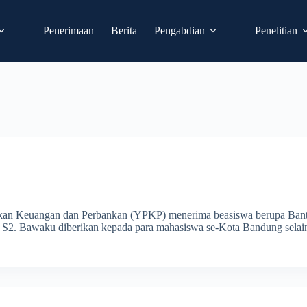
Jl. Khp Hasa
Penerimaan
Berita
Pengabdian
Penelitian
ikan Keuangan dan Perbankan (YPKP) menerima beasiswa berupa Ban
wa S2. Bawaku diberikan kepada para mahasiswa se-Kota Bandung sela