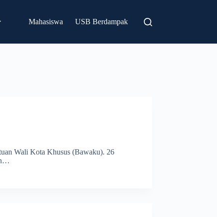
n Mustopa No.68, Kota Bandung
(022) 7275489
Mahasiswa
USB Berdampak
tuan Wali Kota Khusus (Bawaku). 26
in…